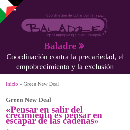
Pasar al contenido principal
Baladre
Coordinación contra la precariedad, el
empobrecimiento y la exclusión
Se encuentra usted aquí
Inicio
» Green New Deal
Green New Deal
«Pensar en salir del
crecimiento es pensar en
escapar de las cadenas»