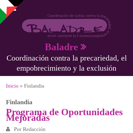
Pasar al contenido principal
Baladre
Coordinación contra la precariedad, el
empobrecimiento y la exclusión
Se encuentra usted aquí
Inicio
» Finlandia
Finlandia
Programa de Oportunidades
Mejoradas
Por
Redacción