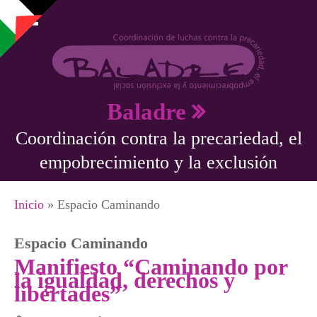
Pasar al contenido principal
Baladre
Coordinación contra la precariedad, el
empobrecimiento y la exclusión
Se encuentra usted aquí
Inicio
» Espacio Caminando
Espacio Caminando
Manifiesto “Caminando por
la igualdad, derechos y
libertades”