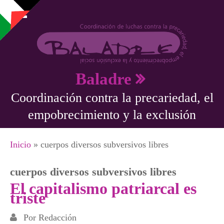
Pasar al contenido principal
Baladre
Coordinación contra la precariedad, el
empobrecimiento y la exclusión
Se encuentra usted aquí
Inicio
» cuerpos diversos subversivos libres
cuerpos diversos subversivos libres
El capitalismo patriarcal es
triste
Por
Redacción