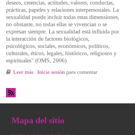
deseos, creencias, actitudes, valores, conductas,
prácticas, papeles y relaciones interpersonales. La
sexualidad puede incluir todas estas dimensiones,
no obstante, no todas ellas se vivencian o se
expresan siempre. La sexualidad está influida por
la interacción de factores biológicos,
psicológicos, sociales, económicos, políticos,
culturales, éticos, legales, históricos, religiosos y
espirituales" (OMS, 2006)
Leer más
sobre El capitalismo patriarcal es triste
Inicie sesión
para comentar
Mapa del sitio