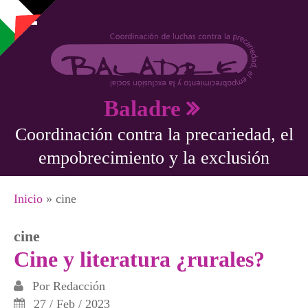
Pasar al contenido principal
Baladre
Coordinación contra la precariedad, el
empobrecimiento y la exclusión
Se encuentra usted aquí
Inicio
» cine
cine
Cine y literatura ¿rurales?
Por
Redacción
27 / Feb / 2023