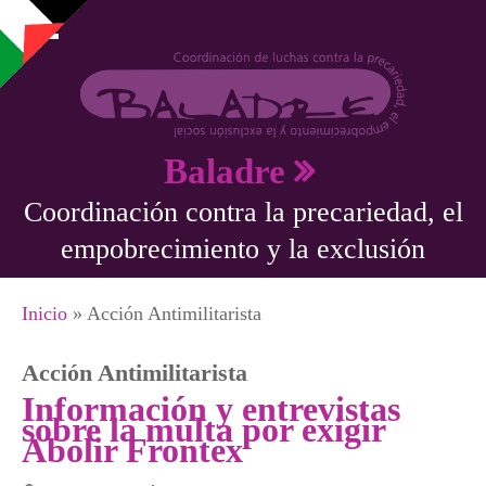
Pasar al contenido principal
Baladre
Coordinación contra la precariedad, el
empobrecimiento y la exclusión
Se encuentra usted aquí
Inicio
» Acción Antimilitarista
Acción Antimilitarista
Información y entrevistas
sobre la multa por exigir
Abolir Frontex