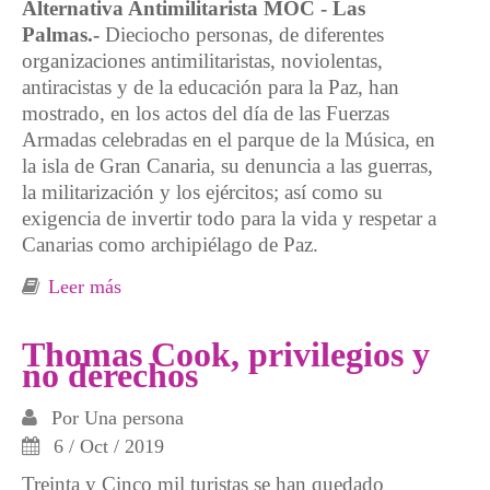
Alternativa Antimilitarista MOC - Las
Palmas.-
Dieciocho personas, de diferentes
organizaciones antimilitaristas, noviolentas,
antiracistas y de la educación para la Paz, han
mostrado, en los actos del día de las Fuerzas
Armadas celebradas en el parque de la Música, en
la isla de Gran Canaria, su denuncia a las guerras,
la militarización y los ejércitos; así como su
exigencia de invertir todo para la vida y respetar a
Canarias como archipiélago de Paz.
Leer más
sobre Crónica de la acción frente al día de las
Fuerzas armadas: Para la guerra nada, para la
vida todo
Thomas Cook, privilegios y
no derechos
Por
Una persona
6 / Oct / 2019
Treinta y Cinco mil turistas se han quedado