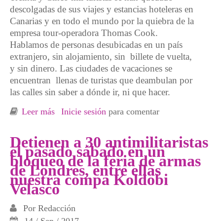
descolgadas de sus viajes y estancias hoteleras en
Canarias y en todo el mundo por la quiebra de la
empresa tour-operadora Thomas Cook.
Hablamos de personas desubicadas en un país
extranjero, sin alojamiento, sin billete de vuelta,
y sin dinero. Las ciudades de vacaciones se
encuentran llenas de turistas que deambulan por
las calles sin saber a dónde ir, ni que hacer.
Leer más
sobre Thomas Cook, privilegios y no
Inicie sesión
para comentar
derechos
Detienen a 30 antimilitaristas
el pasado sábado en un
bloqueo de la feria de armas
de Londres, entre ellas
nuestra compa Koldobi
Velasco
Por
Redacción
14 / Sep / 2017