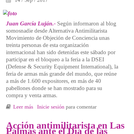
Juan García Luján.-
Según informaron al blog
somosnadie desde Alternativa Antimilitarista
Movimiento de Objeción de Conciencia unas
treinta personas de esta organización
internacional han sido detenidas este sábado por
participar en el bloqueo a la feria a la DSEI
(Defense & Security Equipment International), la
feria de armas más grande del mundo, que reúne
a más de 1.600 expositores, en más de 40
pabellones donde se han mostrado para su
compra y venta armas.
Leer más
sobre Detienen a 30 antimilitaristas el pasado
Inicie sesión
para comentar
sábado en un bloqueo de la feria de armas de
Londres, entre ellas nuestra compa Koldobi
Acción antimilitarista en Las
Palmas ante el Día de las
Velasco