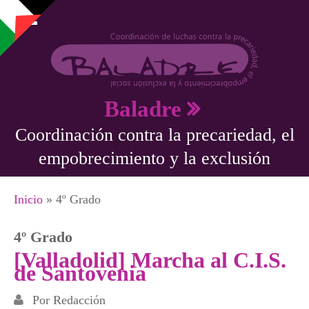
Pasar al contenido principal
Baladre
Coordinación contra la precariedad, el
empobrecimiento y la exclusión
Se encuentra usted aquí
Inicio
» 4º Grado
4º Grado
[Valladolid] Marcha al C.I.S.
de Santovenia
Por
Redacción