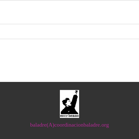
baladre(A)coordinacionbaladre.org