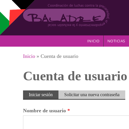
Pasar al contenido principal
INICIO
NOTICIAS
Se encuentra usted aquí
Inicio
» Cuenta de usuario
Cuenta de usuario
Solapas principales
Iniciar sesión
(solapa
Solicitar una nueva contraseña
activa)
Nombre de usuario
*