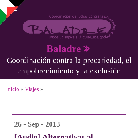
Pasar al contenido principal
Baladre
Coordinación contra la precariedad, el
empobrecimiento y la exclusión
Se encuentra usted aquí
Inicio
»
Viajes
»
26 - Sep - 2013
[Audio] Alternativas al