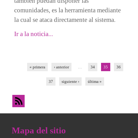
también puedan disponer las
comunidades, es la herramienta mediante
la cual se ataca directamente al sistema.
Ir a la noticia...
Páginas
« primera
‹ anterior
…
34
35
36
37
siguiente ›
última »
Mapa del sitio