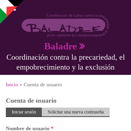
Pasar al contenido principal
Baladre
Coordinación contra la precariedad, el
empobrecimiento y la exclusión
Se encuentra usted aquí
Inicio
» Cuenta de usuario
Cuenta de usuario
Solapas principales
Iniciar sesión
(solapa
Solicitar una nueva contraseña
activa)
Nombre de usuario
*