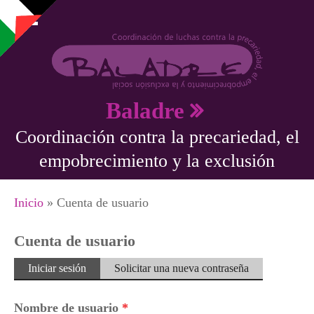
Pasar al contenido principal
Baladre
Coordinación contra la precariedad, el
empobrecimiento y la exclusión
Se encuentra usted aquí
Inicio
» Cuenta de usuario
Cuenta de usuario
Solapas principales
Iniciar sesión
(solapa
Solicitar una nueva contraseña
activa)
Nombre de usuario
*