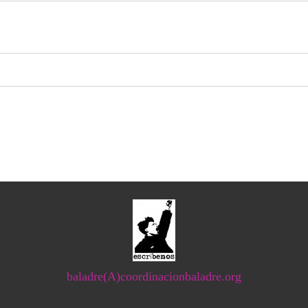
baladre(A)coordinacionbaladre.org