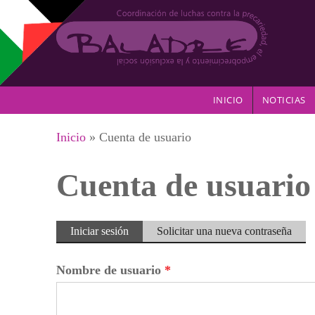
Pasar al contenido principal
INICIO
NOTICIAS
Se encuentra usted aquí
Inicio
» Cuenta de usuario
Cuenta de usuario
Solapas principales
Iniciar sesión
(solapa
Solicitar una nueva contraseña
activa)
Nombre de usuario
*