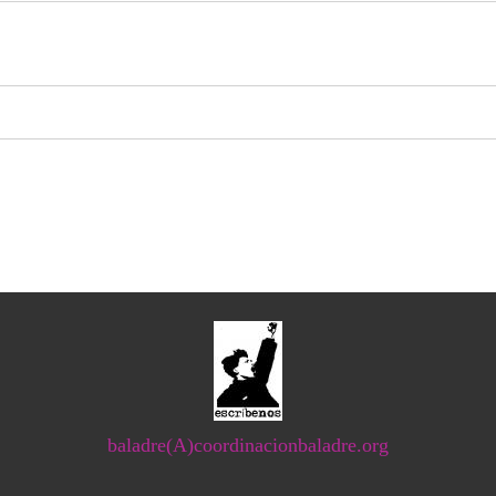
baladre(A)coordinacionbaladre.org