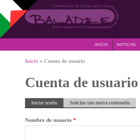
Pasar al contenido principal
INICIO
NOTICIAS
Se encuentra usted aquí
Inicio
» Cuenta de usuario
Cuenta de usuario
Solapas principales
Iniciar sesión
(solapa
Solicitar una nueva contraseña
activa)
Nombre de usuario
*