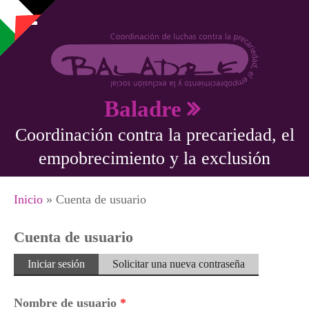
Pasar al contenido principal
Baladre
Coordinación contra la precariedad, el
empobrecimiento y la exclusión
Se encuentra usted aquí
Inicio
» Cuenta de usuario
Cuenta de usuario
Solapas principales
Iniciar sesión
(solapa
Solicitar una nueva contraseña
activa)
Nombre de usuario
*