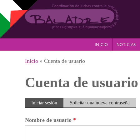
Pasar al contenido principal
INICIO
NOTICIAS
Se encuentra usted aquí
Inicio
» Cuenta de usuario
Cuenta de usuario
Solapas principales
Iniciar sesión
(solapa
Solicitar una nueva contraseña
activa)
Nombre de usuario
*