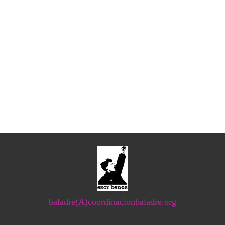
baladre(A)coordinacionbaladre.org