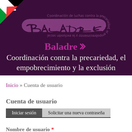
Pasar al contenido principal
Baladre
Coordinación contra la precariedad, el
empobrecimiento y la exclusión
Se encuentra usted aquí
Inicio
» Cuenta de usuario
Cuenta de usuario
Solapas principales
Iniciar sesión
(solapa
Solicitar una nueva contraseña
activa)
Nombre de usuario
*