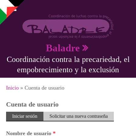
Pasar al contenido principal
Baladre
Coordinación contra la precariedad, el
empobrecimiento y la exclusión
Se encuentra usted aquí
Inicio
» Cuenta de usuario
Cuenta de usuario
Solapas principales
Iniciar sesión
(solapa
Solicitar una nueva contraseña
activa)
Nombre de usuario
*