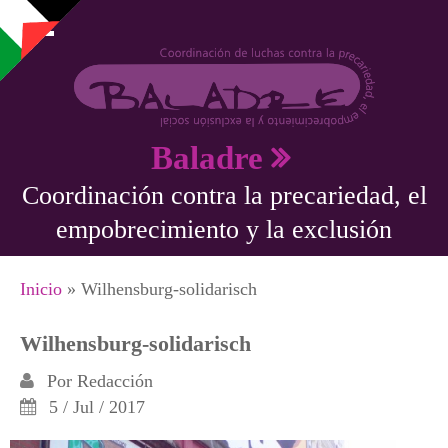
Pasar al contenido principal
Baladre
Coordinación contra la precariedad, el
empobrecimiento y la exclusión
Se encuentra usted aquí
Inicio
» Wilhensburg-solidarisch
Wilhensburg-solidarisch
Por
Redacción
5 / Jul / 2017