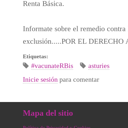
Renta Básica.
Informate sobre el remedio contra l
exclusión.....POR EL DERECH
Etiquetas:
#vacunateRBis
asturies
Inicie sesión
para comentar
Mapa del sitio
Política de Privacidad y Cookies