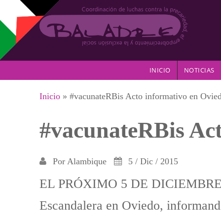
Pasar al contenido principal
INICIO
NOTICIAS
Se encuentra usted aquí
Inicio
» #vacunateRBis Acto informativo en Ovie
#vacunateRBis Act
Por
Alambique
5 / Dic / 2015
EL PRÓXIMO 5 DE DICIEMBRE A 
Escandalera en Oviedo, informand