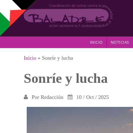
Pasar al contenido principal
INICIO
NOTICIAS
Se encuentra usted aquí
Inicio
» Sonríe y lucha
Sonríe y lucha
Por
Redacción
10 / Oct / 2025