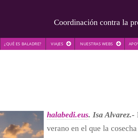
Coordinación contra la pr
¿QUÉ ES BALADRE?
VIAJES
NUESTRAS WEBS
APO
halabedi.eus
. Isa Alvarez.-
I
verano en el que la cosecha