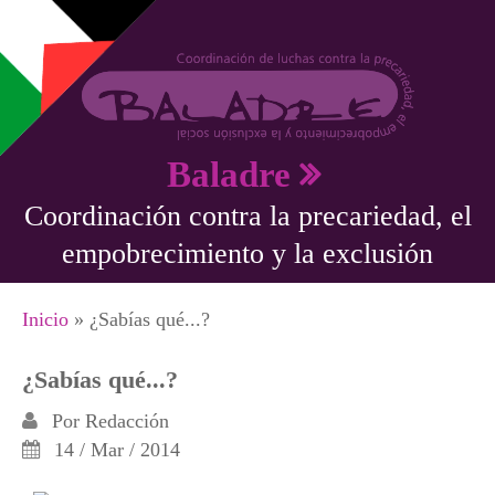
Pasar al contenido principal
Baladre
Coordinación contra la precariedad, el
empobrecimiento y la exclusión
Se encuentra usted aquí
Inicio
» ¿Sabías qué...?
¿Sabías qué...?
Por
Redacción
14 / Mar / 2014