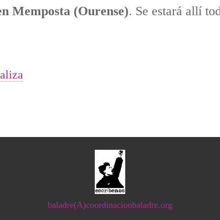
, en Memposta (Ourense)
. Se estará allí to
aliza
baladre(A)coordinacionbaladre.org