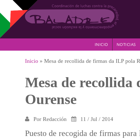
Pasar al contenido principal
INICIO
NOTICIAS
Se encuentra usted aquí
Inicio
» Mesa de recollida de firmas da ILP pola 
Mesa de recollida 
Ourense
Por
Redacción
11 / Jul / 2014
Puesto de recogida de firmas para 