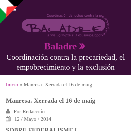
Pasar al contenido principal
Baladre
Coordinación contra la precariedad, el
empobrecimiento y la exclusión
Se encuentra usted aquí
Inicio
» Manresa. Xerrada el 16 de maig
Manresa. Xerrada el 16 de maig
Por
Redacción
12 / Mayo / 2014
SOBRE FEDERALISME I