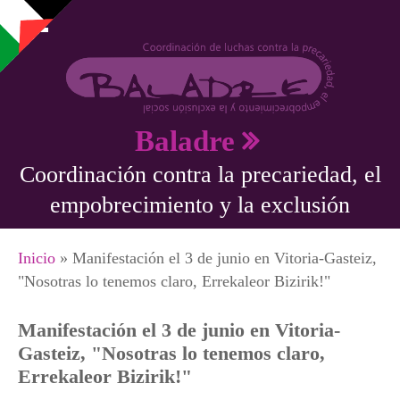
Pasar al contenido principal
Baladre
Coordinación contra la precariedad, el
empobrecimiento y la exclusión
Se encuentra usted aquí
Inicio
» Manifestación el 3 de junio en Vitoria-Gasteiz,
"Nosotras lo tenemos claro, Errekaleor Bizirik!"
Manifestación el 3 de junio en Vitoria-
Gasteiz, "Nosotras lo tenemos claro,
Errekaleor Bizirik!"