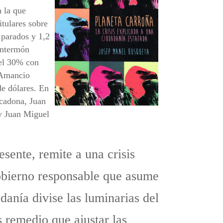
 la que
itulares sobre
 parados y 1,2
Intermón
del 30% con
 Amancio
de dólares. En
rcadona, Juan
 y Juan Miguel
sente, remite a una crisis
obierno responsable que asume
danía divise las luminarias del
 remedio que ajustar las