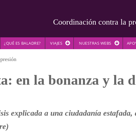
Coordinación contra la pr
¿QUÉ ES BALADRE?
VIAJES
NUESTRAS WEBS
APO
epresión
ta: en la bonanza y la 
sis explicada a una ciudadanía estafada,
re)