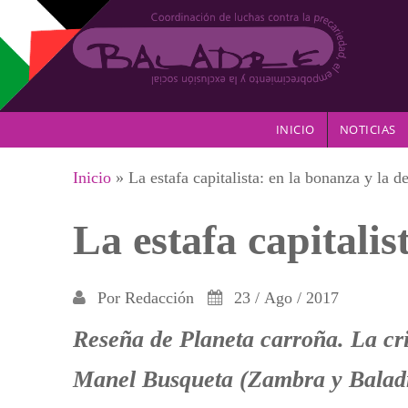
Pasar al contenido principal
INICIO
NOTICIAS
Se encuentra usted aquí
Inicio
» La estafa capitalista: en la bonanza y la d
La estafa capitalis
Por
Redacción
23 / Ago / 2017
Reseña de Planeta carroña. La cri
Manel Busqueta (Zambra y Balad