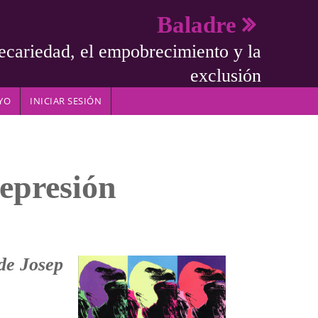
Baladre
ecariedad, el empobrecimiento y la
exclusión
YO
INICIAR SESIÓN
depresión
 de Josep