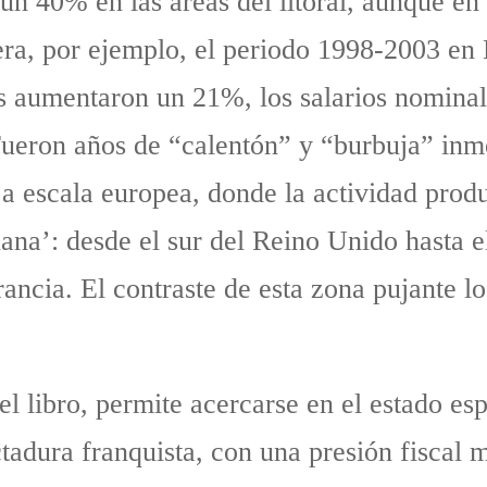
n 40% en las áreas del litoral, aunque en 
dera, por ejemplo, el periodo 1998-2003 en
s aumentaron un 21%, los salarios nominal
ueron años de “calentón” y “burbuja” inmo
 a escala europea, donde la actividad prod
a’: desde el sur del Reino Unido hasta el n
ancia. El contraste de esta zona pujante lo 
 libro, permite acercarse en el estado espa
ctadura franquista, con una presión fiscal