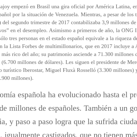
joy empezó en Brasil una gira oficial por América Latina, en
ñol por la situación de Venezuela. Mientras, a pesar de los t
 del segundo trimestre de 2017 contabilizaba 3,9 millones de
ivos” en el desempleo. Asimismo a primeros de año, la ONG 
ólo tres personas en el estado español equivale a la riqueza 
n la Lista Forbes de multimillonarios, que en 2017 incluye a
l más rico del año; su patrimonio asciende a 71.300 millones 
a (6.700 millones de dólares). Les siguen el presidente de Me
po turístico Iberostar, Miguel Fluxà Rosselló (3.300 millones)
.900 millones).
nomía española ha evolucionado hasta el pre
 de millones de españoles. También a un g
a, y paso a paso logra que la sufrida ciuda
, igualmente castigados, que no tienen más