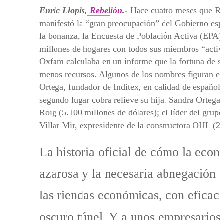
Enric Llopis,
Rebelión
.-
Hace cuatro meses que Ra
manifestó la “gran preocupación” del Gobierno espa
la bonanza, la Encuesta de Población Activa (EPA)
millones de hogares con todos sus miembros “act
Oxfam calculaba en un informe que la fortuna de s
menos recursos. Algunos de los nombres figuran e
Ortega, fundador de Inditex, en calidad de españo
segundo lugar cobra relieve su hija, Sandra Orteg
Roig (5.100 millones de dólares); el líder del gru
Villar Mir, expresidente de la constructora OHL (2
La historia oficial de cómo la eco
azarosa y la necesaria abnegación
las riendas económicas, con eficaci
oscuro túnel. Y a unos empresarios