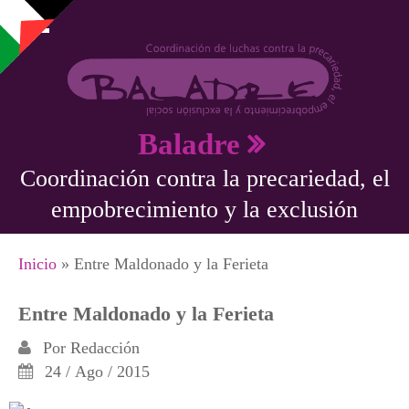
Pasar al contenido principal
Baladre
Coordinación contra la precariedad, el
empobrecimiento y la exclusión
Se encuentra usted aquí
Inicio
» Entre Maldonado y la Ferieta
Entre Maldonado y la Ferieta
Por
Redacción
24 / Ago / 2015