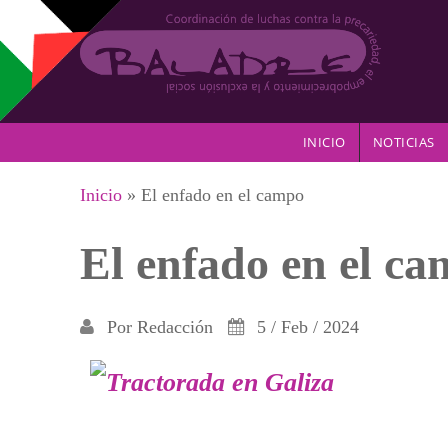
Pasar al contenido principal
INICIO
NOTICIAS
Se encuentra usted aquí
Inicio
» El enfado en el campo
El enfado en el c
Por
Redacción
5 / Feb / 2024