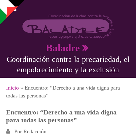
Pasar al contenido principal
Baladre
Coordinación contra la precariedad, el
empobrecimiento y la exclusión
Se encuentra usted aquí
Inicio
» Encuentro: “Derecho a una vida digna para
todas las personas”
Encuentro: “Derecho a una vida digna
para todas las personas”
Por
Redacción