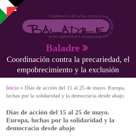
Pasar al contenido principal
Baladre
Coordinación contra la precariedad, el
empobrecimiento y la exclusión
Se encuentra usted aquí
Inicio
» Días de acción del 15 al 25 de mayo. Europa,
luchas por la solidaridad y la democracia desde abajo
Días de acción del 15 al 25 de mayo.
Europa, luchas por la solidaridad y la
democracia desde abajo