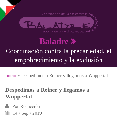
Pasar al contenido principal
Baladre
Coordinación contra la precariedad, el
empobrecimiento y la exclusión
Se encuentra usted aquí
Inicio
» Despedimos a Reiner y llegamos a Wuppertal
Despedimos a Reiner y llegamos a
Wuppertal
Por
Redacción
14 / Sep / 2019