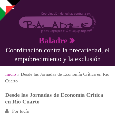
Pasar al contenido principal
Baladre
Coordinación contra la precariedad, el
empobrecimiento y la exclusión
Se encuentra usted aquí
Inicio
» Desde las Jornadas de Economía Crítica en Rio
Cuarto
Desde las Jornadas de Economía Crítica
en Rio Cuarto
Por
lucía