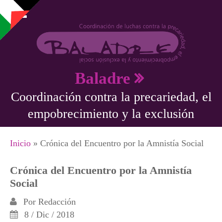
Pasar al contenido principal
Baladre
Coordinación contra la precariedad, el
empobrecimiento y la exclusión
Se encuentra usted aquí
Inicio
» Crónica del Encuentro por la Amnistía Social
Crónica del Encuentro por la Amnistía
Social
Por
Redacción
8 / Dic / 2018