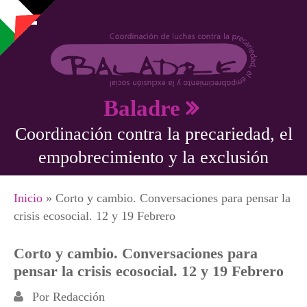
Pasar al contenido principal
Baladre
Coordinación contra la precariedad, el
empobrecimiento y la exclusión
Se encuentra usted aquí
Inicio
» Corto y cambio. Conversaciones para pensar la
crisis ecosocial. 12 y 19 Febrero
Corto y cambio. Conversaciones para
pensar la crisis ecosocial. 12 y 19 Febrero
Por
Redacción