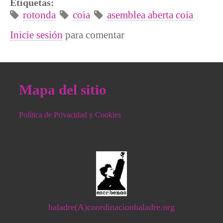
Etiquetas:
rotonda
coia
asemblea aberta coia
Inicie sesión
para comentar
Mapa del sitio
Política de Privacidad y Cookies
baladre(A)coordinacionbaladre.org