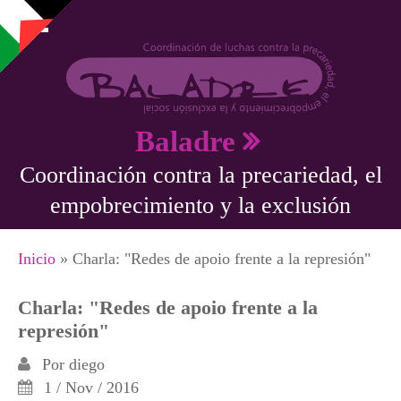
Pasar al contenido principal
Baladre
Coordinación contra la precariedad, el
empobrecimiento y la exclusión
Se encuentra usted aquí
Inicio
» Charla: "Redes de apoio frente a la represión"
Charla: "Redes de apoio frente a la
represión"
Por
diego
1 / Nov / 2016