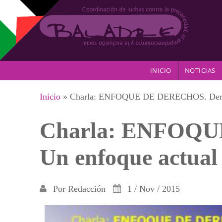
Pasar al contenido principal
INICIO
NOTICIAS
Se encuentra usted aquí
Inicio
» Charla: ENFOQUE DE DERECHOS. Derec
Charla: ENFOQU
Un enfoque actual
Por
Redacción
1 / Nov / 2015