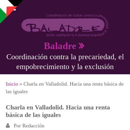
Pasar al contenido principal
Baladre
Coordinación contra la precariedad, el
empobrecimiento y la exclusión
Se encuentra usted aquí
Inicio
» Charla en Valladolid. Hacia una renta básica de
las iguales
Charla en Valladolid. Hacia una renta
básica de las iguales
Por
Redacción