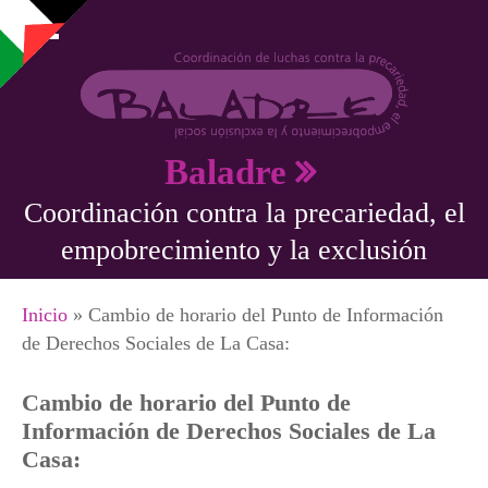
Pasar al contenido principal
Baladre
Coordinación contra la precariedad, el
empobrecimiento y la exclusión
Se encuentra usted aquí
Inicio
» Cambio de horario del Punto de Información
de Derechos Sociales de La Casa:
Cambio de horario del Punto de
Información de Derechos Sociales de La
Casa: