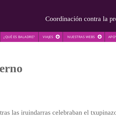
Coordinación contra la pr
¿QUÉ ES BALADRE?
VIAJES
NUESTRAS WEBS
APO
ierno
ntras las iruindarras celebraban el txupinaz