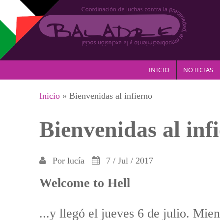
Pasar al contenido principal
INICIO
NOTICIAS
Se encuentra usted aquí
Inicio
» Bienvenidas al infierno
Bienvenidas al inf
Por
lucía
7 / Jul / 2017
Welcome to Hell
...y llegó el jueves 6 de julio. Mie