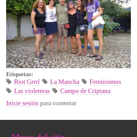
Etiquetas:
Riot Grrrl
La Mancha
Feminismos
Las violeteras
Campo de Criptana
Inicie sesión
para comentar