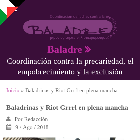
Pasar al contenido principal
Baladre
Coordinación contra la precariedad, el
empobrecimiento y la exclusión
Se encuentra usted aquí
Inicio
» Baladrinas y Riot Grrrl en plena mancha
Baladrinas y Riot Grrrl en plena mancha
Por
Redacción
9 / Ago / 2018