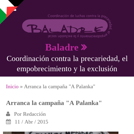
Pasar al contenido principal
Baladre
Coordinación contra la precariedad, el
empobrecimiento y la exclusión
Se encuentra usted aquí
Inicio
» Arranca la campaña "A Palanka"
Arranca la campaña "A Palanka"
Por
Redacción
11 / Abr / 2015