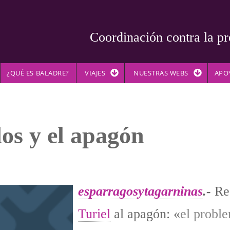
Coordinación contra la pr
¿QUÉ ES BALADRE?
VIAJES
NUESTRAS WEBS
APO
os y el apagón
esparragosytagarninas
.-
Re
Turiel
al apagón: «
el probl