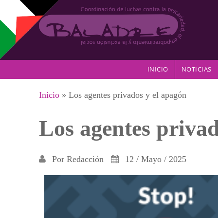
Pasar al contenido principal
INICIO
NOTICIAS
Se encuentra usted aquí
Inicio
» Los agentes privados y el apagón
Los agentes privad
Por
Redacción
12 / Mayo / 2025