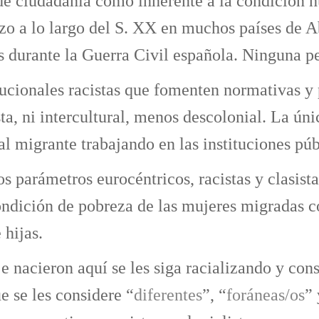
 ciudadanía como inherente a la condición hu
zo a lo largo del S. XX en muchos países de A
s durante la Guerra Civil española. Ninguna pe
tucionales racistas que fomenten normativas y 
ta, ni intercultural, menos descolonial. La ún
al migrante trabajando en las instituciones púb
 parámetros eurocéntricos, racistas y clasistas
dición de pobreza de las mujeres migradas co
 hijas.
 e nacieron aquí se les siga racializando y con
ue se les considere “
diferentes
”, “
foráneas/os
”