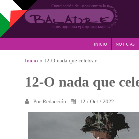
Pasar al contenido principal
INICIO
NOTICIAS
Se encuentra usted aquí
Inicio
» 12-O nada que celebrar
12-O nada que cel
Por
Redacción
12 / Oct / 2022