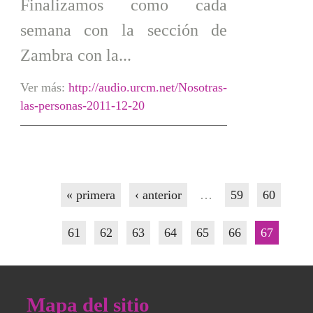
Finalizamos como cada
semana con la sección de
Zambra con la...
Ver más:
http://audio.urcm.net/Nosotras-
las-personas-2011-12-20
Páginas
« primera
‹ anterior
…
59
60
61
62
63
64
65
66
67
Mapa del sitio