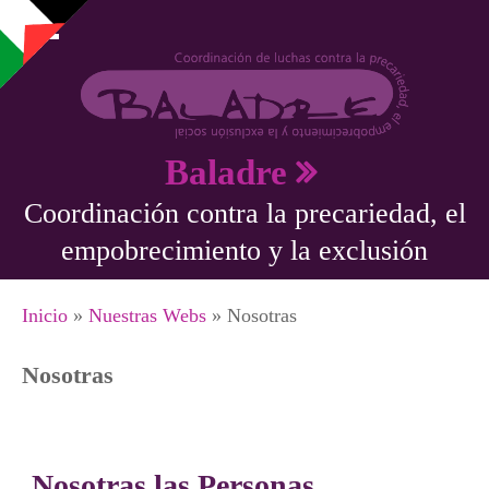
Pasar al contenido principal
Baladre
Coordinación contra la precariedad, el
empobrecimiento y la exclusión
Se encuentra usted aquí
Inicio
»
Nuestras Webs
» Nosotras
Nosotras
Nosotras las Personas