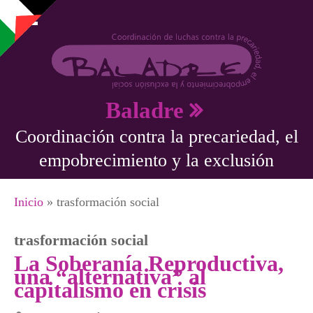
Pasar al contenido principal
Baladre
Coordinación contra la precariedad, el
empobrecimiento y la exclusión
Se encuentra usted aquí
Inicio
» trasformación social
trasformación social
La Soberanía Reproductiva,
una “alternativa” al
capitalismo en crisis