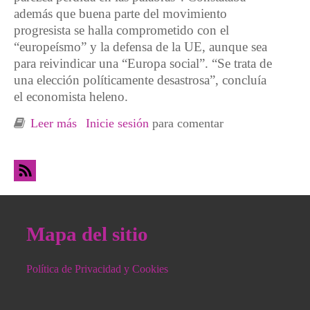
además que buena parte del movimiento
progresista se halla comprometido con el
“europeísmo” y la defensa de la UE, aunque sea
para reivindicar una “Europa social”. “Se trata de
una elección políticamente desastrosa”, concluía
el economista heleno.
Leer más
sobre La Soberanía Reproductiva, una
Inicie sesión
para comentar
“alternativa” al capitalismo en crisis
Mapa del sitio
Política de Privacidad y Cookies