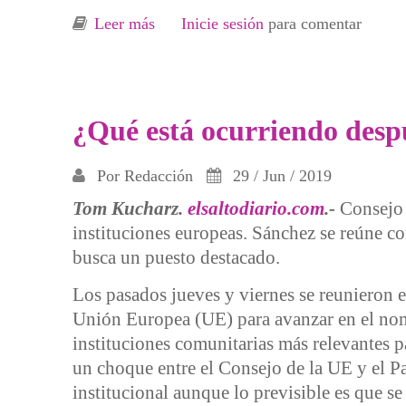
Leer más
sobre Con la COP25 en Madrid urge un
Inicie sesión
para comentar
¿Qué está ocurriendo despu
Por
Redacción
29 / Jun / 2019
Tom Kucharz.
elsaltodiario.com
.-
Consejo 
instituciones europeas. Sánchez se reúne c
busca un puesto destacado.
Los pasados jueves y viernes se reunieron e
Unión Europea (UE) para avanzar en el nom
instituciones comunitarias más relevantes p
un choque entre el Consejo de la UE y el 
institucional aunque lo previsible es que se