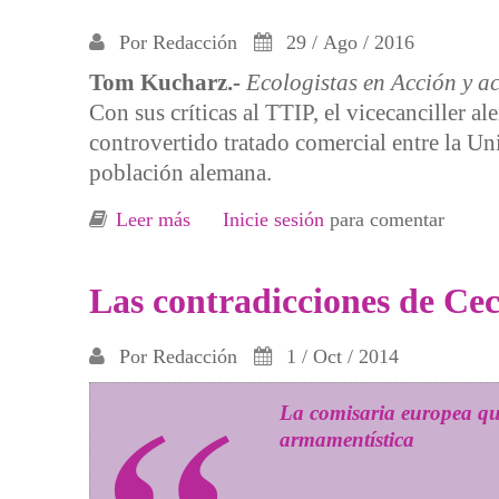
Por
Redacción
29 / Ago / 2016
Tom Kucharz.-
Ecologistas en Acción y a
Con sus críticas al TTIP, el vicecanciller a
controvertido tratado comercial entre la Un
población alemana.
Leer más
sobre Precaución ante la cortina de 
Inicie sesión
para comentar
Las contradicciones de Ce
Por
Redacción
1 / Oct / 2014
La comisaria europea que
armamentística