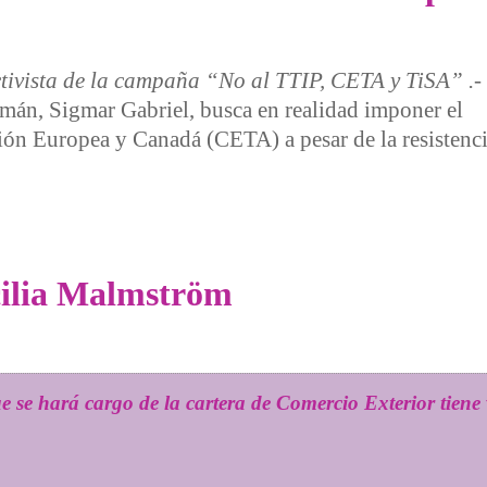
ctivista de la campaña “No al TTIP, CETA y TiSA” .-
lemán, Sigmar Gabriel, busca en realidad imponer el
ión Europea y Canadá (CETA) a pesar de la resistenci
humo alemana sobre el supuesto “fracaso” del TTIP
cilia Malmström
 se hará cargo de la cartera de Comercio Exterior tiene v