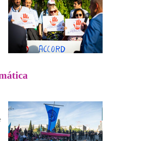
imática
e