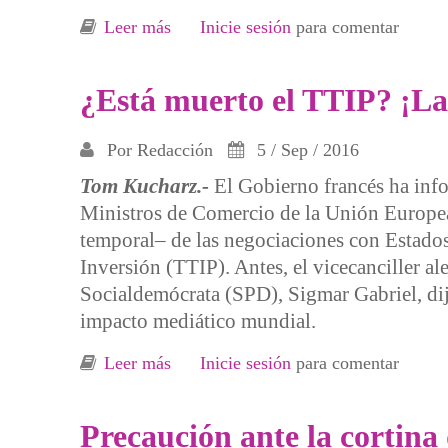
Leer más
sobre ¿Qué está ocurriendo después de
Inicie sesión
para comentar
¿Está muerto el TTIP? ¡La 
Por
Redacción
5 / Sep / 2016
Tom Kucharz.-
El Gobierno francés ha inf
Ministros de Comercio de la Unión Europea 
temporal– de las negociaciones con Estado
Inversión (TTIP). Antes, el vicecanciller a
Socialdemócrata (SPD), Sigmar Gabriel, dij
impacto mediático mundial.
Leer más
sobre ¿Está muerto el TTIP? ¡La clave
Inicie sesión
para comentar
Precaución ante la cortina