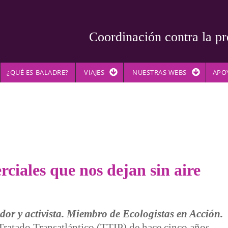
Coordinación contra la pr
¿QUÉ ES BALADRE?
VIAJES
NUESTRAS WEBS
APO
ciales que nos dejan sin aire
dor y activista. Miembro de Ecologistas en Acción.
 Tratado Transatlántico (TTIP) de hace cinco años,