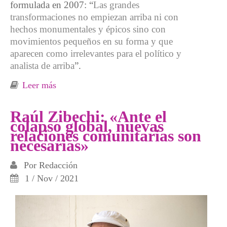
formulada en 2007: “
Las grandes
transformaciones no empiezan arriba ni con
hechos monumentales y épicos sino con
movimientos pequeños en su forma y que
aparecen como irrelevantes para el político y
analista de arriba
”.
Leer más
sobre “Estamos ante una crisis civilizatoria
que comenzó antes de la pandemia”
Raúl Zibechi: «Ante el
colapso global, nuevas
relaciones comunitarias son
necesarias»
Por
Redacción
1 / Nov / 2021