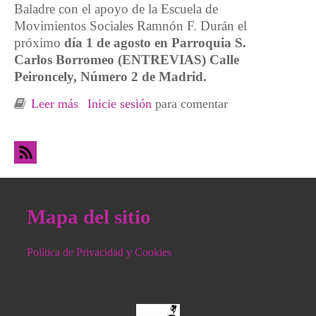
Baladre con el apoyo de la Escuela de
Movimientos Sociales Ramnón F. Durán el
próximo
día 1 de agosto en Parroquia S.
Carlos Borromeo (ENTREVIAS) Calle
Peironcely, Número 2 de Madrid.
Leer más
sobre Tiempos de Colapso ¿Cómo reproducir
Inicie sesión
para comentar
la vida en estos tiempo?
Mapa del sitio
Política de Privacidad y Cookies