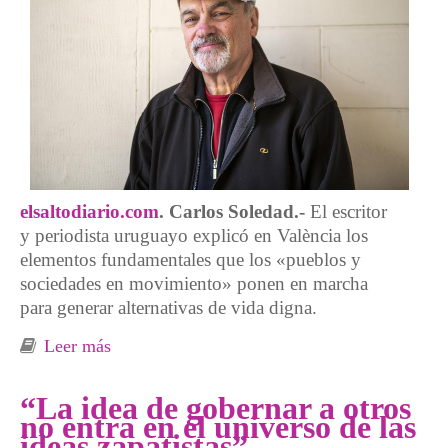
elsaltodiario.com
. Carlos Soledad.-
El escritor
y periodista uruguayo explicó en València los
elementos fundamentales que los «pueblos y
sociedades en movimiento» ponen en marcha
para generar alternativas de vida digna.
Leer más
sobre Raúl Zibechi: «Ante el colapso global,
nuevas relaciones comunitarias son
necesarias»
“La idea de gobernar a otros
no entra en el universo de las
ideas zapatistas”