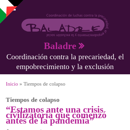
Pasar al contenido principal
Baladre
Coordinación contra la precariedad, el
empobrecimiento y la exclusión
Se encuentra usted aquí
Inicio
» Tiempos de colapso
Tiempos de colapso
“Estamos ante una crisis
civilizatoria que comenzó
antes de la pandemia”