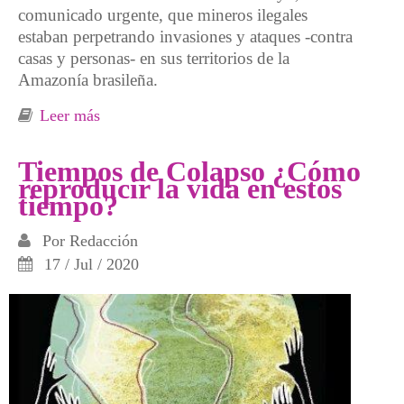
comunicado urgente, que mineros ilegales
estaban perpetrando invasiones y ataques -contra
casas y personas- en sus territorios de la
Amazonía brasileña.
Leer más
sobre “La idea de gobernar a otros no entra en
el universo de las ideas zapatistas”
Tiempos de Colapso ¿Cómo
reproducir la vida en estos
tiempo?
Por
Redacción
17 / Jul / 2020