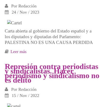
Por
Redacción
24 / Nov / 2023
Carta abierta al gobierno del Estado español y a
los diputados y diputadas del Parlamento:
PALESTINA NO ES UNA CAUSA PERDIDA
Leer más
sobre El sindicalismo alternativo reivindica la
ruptura de relaciones diplomáticas y
comerciales con Israel
Represión contra periodistas
y sindicalistas. Hacer
periodismo y sindicalismo no
es delito
Por
Redacción
15 / Nov / 2022