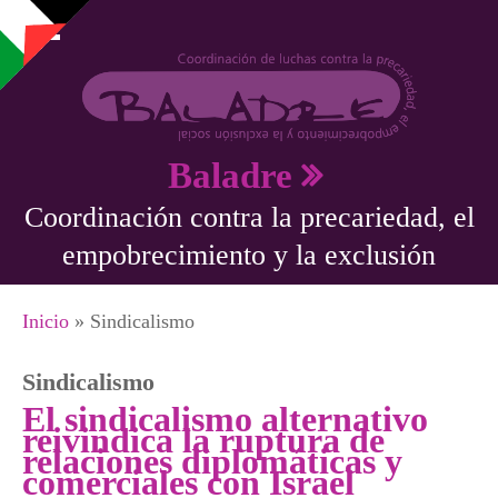
Pasar al contenido principal
Baladre
Coordinación contra la precariedad, el
empobrecimiento y la exclusión
Se encuentra usted aquí
Inicio
» Sindicalismo
Sindicalismo
El sindicalismo alternativo
reivindica la ruptura de
relaciones diplomáticas y
comerciales con Israel