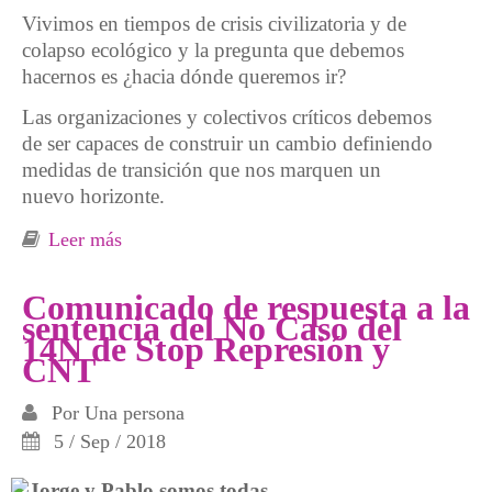
Vivimos en tiempos de crisis civilizatoria y de
colapso ecológico y la pregunta que debemos
hacernos es ¿hacia dónde queremos ir?
Las organizaciones y colectivos críticos debemos
de ser capaces de construir un cambio definiendo
medidas de transición que nos marquen un
nuevo horizonte.
Leer más
sobre II Jornadas Construyendo Alternativas,
Sindicalismo en época de colapso, el
principio de austeridad y apoyo mutuo
Comunicado de respuesta a la
sentencia del No Caso del
14N de Stop Represión y
CNT
Por
Una persona
5 / Sep / 2018