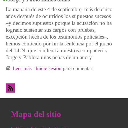
La mañana de este 4 de septiembre, más de cinco
años después de ocurridos los supuestos sucesos
–y decimos supuestos porque la acusación no ha
logrado sustentar sus cargos con pruebas,
excepción hecha de los testimonios policiales–,
hemos conocido por fin la sentencia por el juicio
del 14-N, que condena a nuestros compañeros
Jorge y Pablo a unas penas de un año y
Leer más
sobre Comunicado de respuesta a la sentencia
Inicie sesión
para comentar
del No Caso del 14N de Stop Represión y
CNT
Mapa del sitio