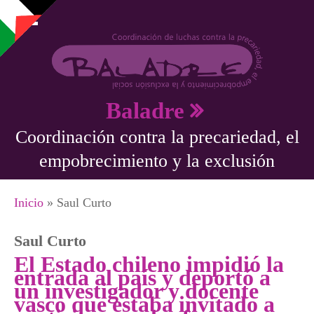
Pasar al contenido principal
Baladre
Coordinación contra la precariedad, el
empobrecimiento y la exclusión
Se encuentra usted aquí
Inicio
» Saul Curto
Saul Curto
El Estado chileno impidió la
entrada al país y deportó a
un investigador y docente
vasco que estaba invitado a