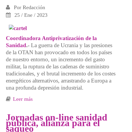
Por
Redacción
25 / Ene / 2023
Coordinadora Antiprivatización de la
Sanidad
.-
La guerra de Ucrania y las presiones
de la OTAN han provocado en todos los países
de nuestro entorno, un incremento del gasto
militar, la ruptura de las cadenas de suministro
tradicionales, y el brutal incremento de los costes
energéticos alternativos, arrastrando a Europa a
una profunda depresión industrial.
Leer más
sobre Gastos militares para políticas de salud
pública y sanidad. Contra la guerra y el
militarismo
Jornadas on-line sanidad
publica, alianza para el
saqueo