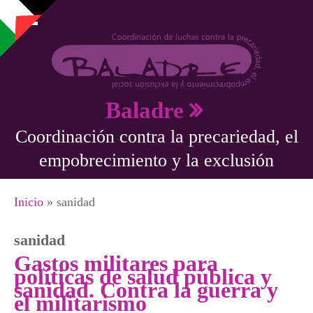
Pasar al contenido principal
Baladre
Coordinación contra la precariedad, el
empobrecimiento y la exclusión
Se encuentra usted aquí
Inicio
» sanidad
sanidad
Gastos militares para
políticas de salud pública y
sanidad. Contra la guerra y
el militarismo