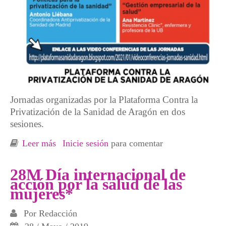
Jornadas organizadas por la Plataforma Contra la
Privatización de la Sanidad de Aragón en dos
sesiones.
Leer más
sobre Jornadas on-line sanidad publica,
Inicie sesión
para comentar
alianza para el saqueo
28M Día internacional de
acción por la salud de las
mujeres*
Por
Redacción