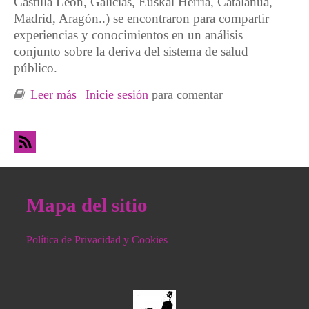
Castilla León, Galicias, Euskal Herria, Catalañua,
Madrid, Aragón..) se encontraron para compartir
experiencias y conocimientos en un análisis
conjunto sobre la deriva del sistema de salud
público.
Leer más
sobre Comunicado Encuentro estatal
Inicie sesión
para comentar
colectivos sanidad
Mapa del sitio
Política de Privacidad y Cookies