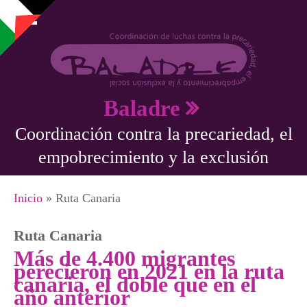
Pasar al contenido principal
Baladre
Coordinación contra la precariedad, el
empobrecimiento y la exclusión
Se encuentra usted aquí
Inicio
» Ruta Canaria
Ruta Canaria
Más de 4.400 migrantes
perecieron en 2021 en la ruta
canaria, el doble que en el
año anterior