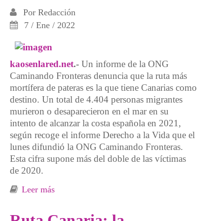
Por
Redacción
7 / Ene / 2022
kaosenlared.net
.-
Un informe de la ONG
Caminando Fronteras denuncia que la ruta más
mortífera de pateras es la que tiene Canarias como
destino. Un total de 4.404 personas migrantes
murieron o desaparecieron en el mar en su
intento de alcanzar la costa española en 2021,
según recoge el informe Derecho a la Vida que el
lunes difundió la ONG Caminando Fronteras.
Esta cifra supone más del doble de las víctimas
de 2020.
Leer más
sobre Más de 4.400 migrantes perecieron en
2021 en la ruta canaria, el doble que en el año
anterior
Ruta Canaria: la